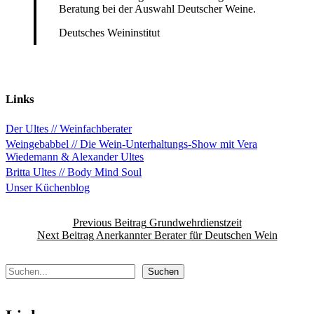
Beratung bei der Auswahl Deutscher Weine.
Deutsches Weininstitut
Skip
back
to
Links
main
navigation
Der Ultes // Weinfachberater
Weingebabbel // Die Wein-Unterhaltungs-Show mit Vera
Wiedemann & Alexander Ultes
Britta Ultes // Body Mind Soul
Unser Küchenblog
Beitragsnavigation
Previous Beitrag
Grundwehrdienstzeit
Next Beitrag
Anerkannter Berater für Deutschen Wein
Suchen
Suchen