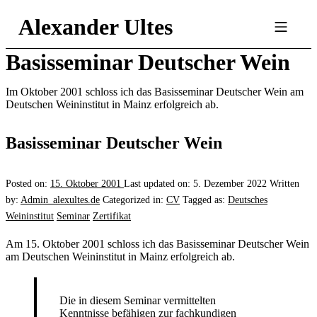
Skip
Skip
Skip
Alexander Ultes
to
to
to
main
main
footer
Mobile
navigation
content
Menu
Basisseminar Deutscher Wein
Im Oktober 2001 schloss ich das Basisseminar Deutscher Wein am
Deutschen Weininstitut in Mainz erfolgreich ab.
Basisseminar Deutscher Wein
Posted on:
15. Oktober 2001
Last updated on:
5. Dezember 2022
Written
by:
Admin_alexultes.de
Categorized in:
CV
Tagged as:
Deutsches
Weininstitut
Seminar
Zertifikat
Am 15. Oktober 2001 schloss ich das Basisseminar Deutscher Wein
am Deutschen Weininstitut in Mainz erfolgreich ab.
Die in diesem Seminar vermittelten
Kenntnisse befähigen zur fachkundigen