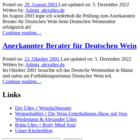
Posted on:
29. August 2003
Last updated on:
5. Dezember 2022
Written by:
Admin_alexultes.de
Im August 2003 legte ich wiederholt die Prüfung zum Anerkannten
Berater für Deutschen Wein beim Deutschen Weininstitut
erfolgreich ab!
“Anerkannter
Continue reading
…
Berater
für
Anerkannter Berater für Deutschen Wein
Deutschen
Wein”
Posted on:
23. Oktober 2001
Last updated on:
5. Dezember 2022
Written by:
Admin_alexultes.de
Im Oktober 2001 besuchte ich das Deutsche Weininstitut in Mainz
und nahm am Fortbildungsseminar Deutscher Wein teil.
“Anerkannter
Continue reading
…
Berater
für
Links
Deutschen
Wein”
Der Ultes // Weinfachberater
Weingebabbel // Die Wein-Unterhaltungs-Show mit Vera
Wiedemann & Alexander Ultes
Britta Ultes // Body Mind Soul
Unser Küchenblog