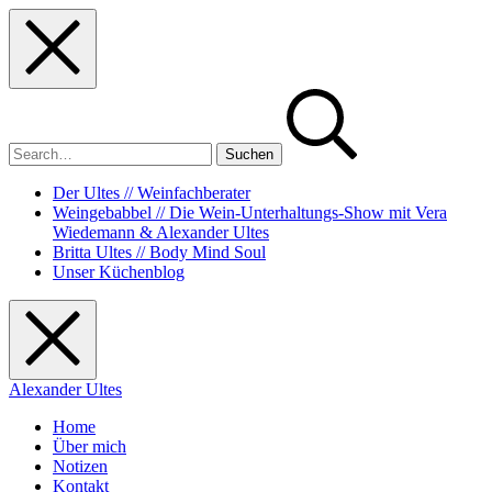
Skip
Skip
Skip
to
to
to
main
main
footer
navigation
content
Suchen
nach:
Der Ultes // Weinfachberater
Weingebabbel // Die Wein-Unterhaltungs-Show mit Vera
Wiedemann & Alexander Ultes
Britta Ultes // Body Mind Soul
Unser Küchenblog
Alexander Ultes
Home
Über mich
Notizen
Kontakt