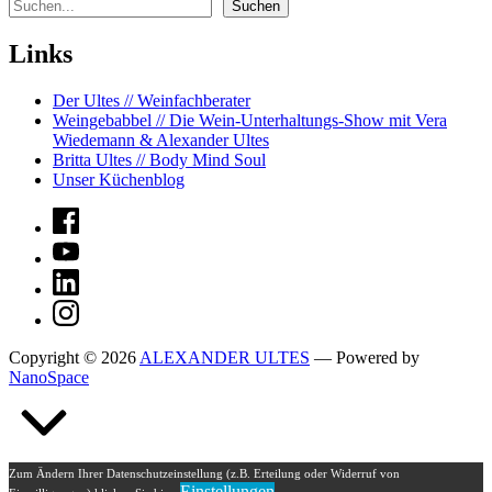
Suchen
Suchen
Links
Der Ultes // Weinfachberater
Weingebabbel // Die Wein-Unterhaltungs-Show mit Vera
Wiedemann & Alexander Ultes
Britta Ultes // Body Mind Soul
Unser Küchenblog
(Opens
in
(Opens
a
in
new
(Opens
a
window)
in
new
(Opens
a
window)
in
new
a
window)
Copyright © 2026
ALEXANDER ULTES
— Powered by
new
NanoSpace
window)
Zum Ändern Ihrer Datenschutzeinstellung (z.B. Erteilung oder Widerruf von
Einstellungen