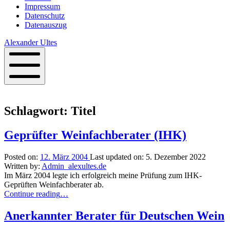
Impressum
Datenschutz
Datenauszug
Alexander Ultes
Mobile
Menu
Schlagwort:
Titel
Geprüfter Weinfachberater (IHK)
Posted on:
12. März 2004
Last updated on:
5. Dezember 2022
Written by:
Admin_alexultes.de
Im März 2004 legte ich erfolgreich meine Prüfung zum IHK-
Geprüften Weinfachberater ab.
“Geprüfter
Continue reading
…
Weinfachberater
(IHK)”
Anerkannter Berater für Deutschen Wein