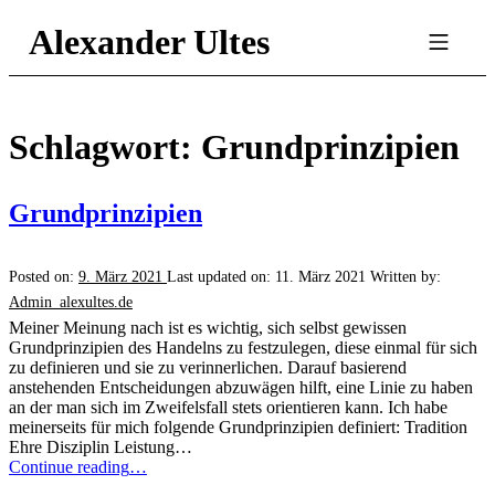
Skip
Skip
Skip
Alexander Ultes
to
to
to
main
main
footer
Mobile
navigation
content
Menu
Schlagwort:
Grundprinzipien
Grundprinzipien
Posted on:
9. März 2021
Last updated on:
11. März 2021
Written by:
Admin_alexultes.de
Meiner Meinung nach ist es wichtig, sich selbst gewissen
Grundprinzipien des Handelns zu festzulegen, diese einmal für sich
zu definieren und sie zu verinnerlichen. Darauf basierend
anstehenden Entscheidungen abzuwägen hilft, eine Linie zu haben
an der man sich im Zweifelsfall stets orientieren kann. Ich habe
meinerseits für mich folgende Grundprinzipien definiert: Tradition
Ehre Disziplin Leistung…
“Grundprinzipien”
Continue reading
…